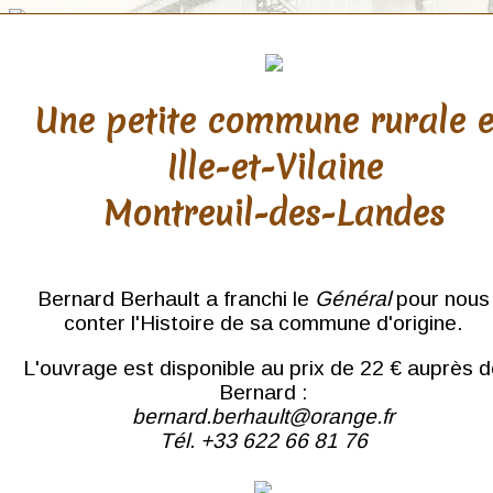
Une petite commune rurale 
Ille-et-Vilaine
Haut Rhin
Montreuil-des-Landes
Colmar
Ensisheim
Hohneck
Kruth
Bernard Berhault a franchi le
Général
pour nous
Lac Blanc
conter l'Histoire de sa commune d'origine.
Odern
Thann
L'ouvrage est disponible au prix de 22 € auprès 
Trois-Épis
Urbis
Bernard :
bernard.berhault@orange.fr
Tél. +33 622 66 81 76