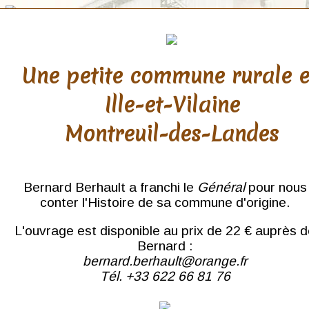
Une petite commune rurale 
Ille-et-Vilaine
Pyrénées
Montreuil-des-Landes
Atlantiques
Bayonne
Biarritz
Orthez
Bernard Berhault a franchi le
Général
pour nous
Pau
conter l'Histoire de sa commune d'origine.
L'ouvrage est disponible au prix de 22 € auprès 
Bernard :
bernard.berhault@orange.fr
Tél. +33 622 66 81 76