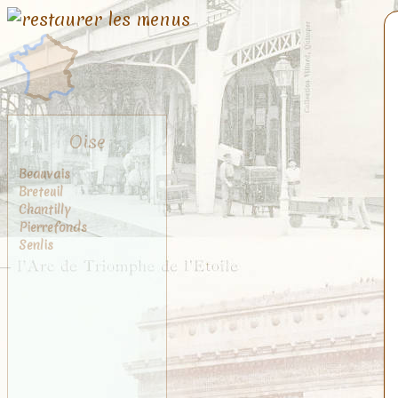
Oise
Beauvais
Breteuil
Chantilly
Pierrefonds
Senlis