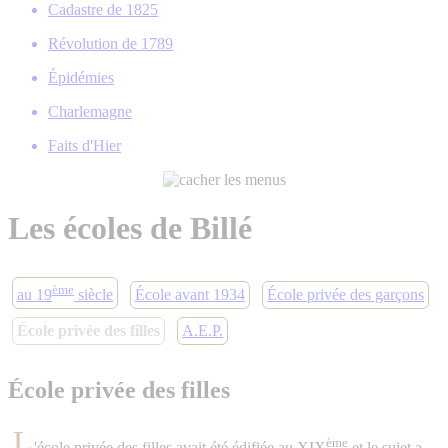
Cadastre de 1825
Révolution de 1789
Épidémies
Charlemagne
Faits d'Hier
Les écoles de Billé
ème
au 19
siècle
École avant 1934
École privée des garçons
École privée des filles
A.E.P.
École privée des filles
L
ème
'école privée des filles avait été édifiée au XIX
et le sujet a