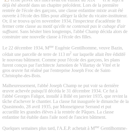
déjà été abordé dans un chapitre précédent. Lors de la première
rentrée de l'école des garçons, une classe enfantine mixte avait été
ouverte à l'école des filles pour alléger la tâche du vicaire-instituteur.
Or, il se trouva qu'en novembre 1934, l'inspecteur d'académie fit
fermer cette classe au motif qu'
elle ne contenait pas le cubage d'air
suffisant
. Sans hésiter bien longtemps, l'abbé Champ décida alors de
construire une nouvelle classe à l'école des filles.
me
Le 22 décembre 1934, M
Eugénie Gentilhomme, veuve Bazin,
2
cédait une parcelle de terre de 113 m
sur laquelle allait être édidifé
le nouveau bâtiment. Comme pour l'école des garçons, les plans
furent conçus par l'architecte Jarnoüen de Villartay de Vitré et le
gros œuvre fut réalisé par l'entreprise Joseph Froc de Saint-
Christophe-des-Bois.
Malheureusement, l'abbé Joseph Champ ne put voir sa dernière
œuvre achevée puisqu'il décéda le 31 décembre 1934. Ce fut à
l'abbé Georges Faligot, installé à Billé en janvier 1935, que revint la
tâche d'achever le chantier. La classe fut inaugurée le dimanche de la
Quasimodo, 28 avril 1935, par Monseigneur Serrand et put
accueillir les grandes élèves à la rentrée de Pâques. La classe
enfantine fut établie dans l'aile nord de l'ancien bâtiment.
me
Quelques semaines plus tard, l'A.E.P. achetait à M
Gentilhomme-