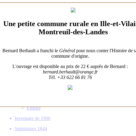
Patrimoine
Gens de Billé
Une petite commune rurale en Ille-et-Vila
Familles
Montreuil-des-Landes
Histoire
Une Histoire de Billé
Bernard Berhault a franchi le
Général
pour nous conter l'Histoire de s
commune d'origine.
Municipalité
L'ouvrage est disponible au prix de 22 € auprès de Bernard :
Écoles
bernard.berhault@orange.fr
Tél. +33 622 66 81 76
Fêtes Religieuses
Guerres
1939-1945
1914-1918
Empire
Inventaire de 1906
Statistiques 1844