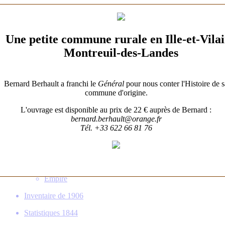
Patrimoine
Gens de Billé
Une petite commune rurale en Ille-et-Vila
Familles
Montreuil-des-Landes
Histoire
Une Histoire de Billé
Bernard Berhault a franchi le
Général
pour nous conter l'Histoire de s
commune d'origine.
Municipalité
L'ouvrage est disponible au prix de 22 € auprès de Bernard :
Écoles
bernard.berhault@orange.fr
Tél. +33 622 66 81 76
Fêtes Religieuses
Guerres
1939-1945
1914-1918
Empire
Inventaire de 1906
Statistiques 1844