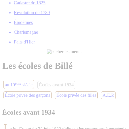
Cadastre de 1825
Révolution de 1789
Épidémies
Charlemagne
Faits d'Hier
Les écoles de Billé
ème
au 19
siècle
Écoles avant 1934
École privée des garçons
École privée des filles
A.E.P.
Écoles avant 1934
L
a loi Guizot du 28 juin 1833 obligeait les communes à entretenir