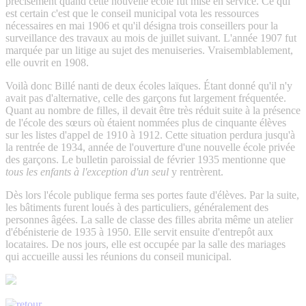
précisément quand cette nouvelle école fut mise en service. Ce qui
est certain c'est que le conseil municipal vota les ressources
nécessaires en mai 1906 et qu'il désigna trois conseillers pour la
surveillance des travaux au mois de juillet suivant. L'année 1907 fut
marquée par un litige au sujet des menuiseries. Vraisemblablement,
elle ouvrit en 1908.
Voilà donc Billé nanti de deux écoles laïques. Étant donné qu'il n'y
avait pas d'alternative, celle des garçons fut largement fréquentée.
Quant au nombre de filles, il devait être très réduit suite à la présence
de l'école des sœurs où étaient nommées plus de cinquante élèves
sur les listes d'appel de 1910 à 1912. Cette situation perdura jusqu'à
la rentrée de 1934, année de l'ouverture d'une nouvelle école privée
des garçons. Le bulletin paroissial de février 1935 mentionne que
tous les enfants à l'exception d'un seul
y rentrèrent.
Dès lors l'école publique ferma ses portes faute d'élèves. Par la suite,
les bâtiments furent loués à des particuliers, généralement des
personnes âgées. La salle de classe des filles abrita même un atelier
d'ébénisterie de 1935 à 1950. Elle servit ensuite d'entrepôt aux
locataires. De nos jours, elle est occupée par la salle des mariages
qui accueille aussi les réunions du conseil municipal.