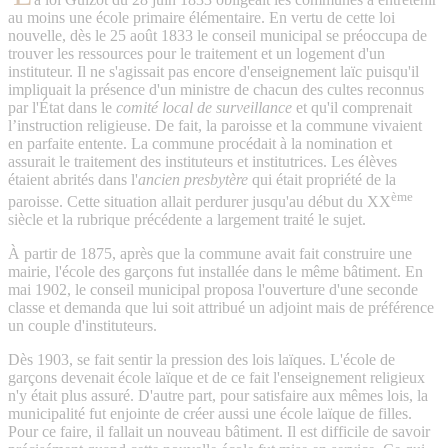
au moins une école primaire élémentaire. En vertu de cette loi
nouvelle, dès le 25 août 1833 le conseil municipal se préoccupa de
trouver les ressources pour le traitement et un logement d'un
instituteur. Il ne s'agissait pas encore d'enseignement laïc puisqu'il
impliquait la présence d'un ministre de chacun des cultes reconnus
par l'État dans le
comité local de surveillance
et qu'il comprenait
l’instruction religieuse. De fait, la paroisse et la commune vivaient
en parfaite entente. La commune procédait à la nomination et
assurait le traitement des instituteurs et institutrices. Les élèves
étaient abrités dans l'
ancien presbytère
qui était propriété de la
ème
paroisse. Cette situation allait perdurer jusqu'au début du XX
siècle et la rubrique précédente a largement traité le sujet.
À partir de 1875, après que la commune avait fait construire une
mairie, l'école des garçons fut installée dans le même bâtiment. En
mai 1902, le conseil municipal proposa l'ouverture d'une seconde
classe et demanda que lui soit attribué un adjoint mais de préférence
un couple d'instituteurs.
Dès 1903, se fait sentir la pression des lois laïques. L'école de
garçons devenait école laïque et de ce fait l'enseignement religieux
n'y était plus assuré. D'autre part, pour satisfaire aux mêmes lois, la
municipalité fut enjointe de créer aussi une école laïque de filles.
Pour ce faire, il fallait un nouveau bâtiment. Il est difficile de savoir