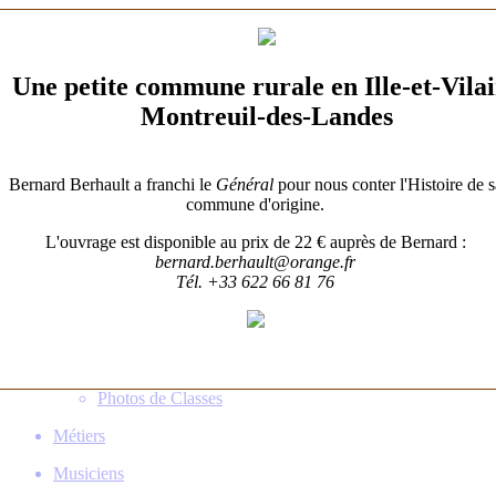
Histoire
Patrimoine
Une petite commune rurale en Ille-et-Vila
Familles
Montreuil-des-Landes
Gens de Billé
Population
Bernard Berhault a franchi le
Général
pour nous conter l'Histoire de s
Démographie
commune d'origine.
Recensements
L'ouvrage est disponible au prix de 22 € auprès de Bernard :
Qui vivait là?
bernard.berhault@orange.fr
Centenaires
Tél. +33 622 66 81 76
Photos d'Avant
Photos d'École
Photos de Conscrits
Photos de Noces
Photos de Classes
Métiers
Musiciens