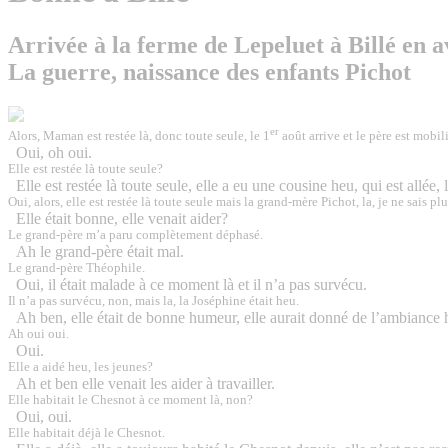
Arrivée à la ferme de Lepeluet à Billé en a
La guerre, naissance des enfants Pichot
er
Alors, Maman est restée là, donc toute seule, le 1
août arrive et le père est mobili
Oui, oh oui.
Elle est restée là toute seule?
Elle est restée là toute seule, elle a eu une cousine heu, qui est allé
Oui, alors, elle est restée là toute seule mais la grand-mère Pichot, la, je ne sais 
Elle était bonne, elle venait aider?
Le grand-père m’a paru complètement déphasé.
Ah le grand-père était mal.
Le grand-père Théophile.
Oui, il était malade à ce moment là et
il n’a pas survécu
.
Il n’a pas survécu, non, mais la, la Joséphine était heu.
Ah ben, elle était de bonne humeur, elle aurait donné de l’ambiance 
Ah oui oui.
Oui.
Elle a aidé heu, les jeunes?
Ah et ben elle venait les aider à travailler.
Elle habitait le Chesnot à ce moment là, non?
Oui, oui.
Elle habitait déjà le Chesnot.