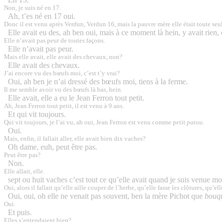
Non, je suis né en 17.
Ah, t’es né en 17 oui.
Donc il est venu après Verdun, Verdun 16, mais la pauvre mère elle était toute seu
Elle avait eu des, ah ben oui, mais à ce moment là hein, y avait rien,
Elle n’avait pas peur de toutes façons.
Elle n’avait pas peur.
Mais elle avait, elle avait des chevaux, non?
Elle avait des chevaux.
J’ai encore vu des bœufs moi, c’est t’y vrai?
Oui, ah ben je n’ai dressé des bœufs moi, tiens à la ferme.
Il me semble avoir vu des bœufs là bas, hein.
Elle avait, elle a eu le Jean Ferron tout petit.
Ah, Jean Ferron tout petit, il est venu à 9 ans.
Et qui vit toujours.
Qui vit toujours, je l’ai vu, ah oui, Jean Ferron est venu comme petit
patou
.
Oui.
Mais, enfin, il fallait aller, elle avait bien dix vaches?
Oh dame, euh, peut être pas.
Peut être pas?
Non.
Elle allait, elle.
sept ou huit vaches c’est tout ce qu’elle avait quand je suis venue mo
Oui, alors il fallait qu’elle aille couper de l’herbe, qu’elle fasse les clôtures, qu’
Oui, oui, oh elle ne venait pas souvent, ben la mère Pichot que
bouqu
Oui.
Et puis.
Elles s’entendaient bien?