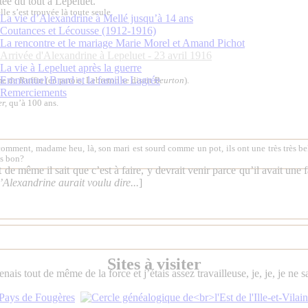
stée du tout à Lepeluet.
e s’est trouvée là toute seule.
La vie d’Alexandrine à Mellé jusqu’à 14 ans
Coutances et Lécousse (1912-1916)
La rencontre et le mariage Marie Morel et Amand Pichot
Arrivée d'Alexandrine à Lepeluet - 23 avril 1916
La vie à Lepeluet après la guerre
Emmanuel Brard et la famille Lagrée
erme de Ruffin (en patois, Lebreton se disait
Beurton
).
Remerciements
er,
qu’à 100 ans.
 comment, madame heu, là, son mari est sourd comme un pot, ils ont une très très bel
ès bon?
out de même il sait que c’est à faire, y devrait venir parce qu’il avait u
Alexandrine aurait voulu dire...
]
Sites à visiter
enais tout de même de la force et j’étais assez travailleuse, je, je, je ne s