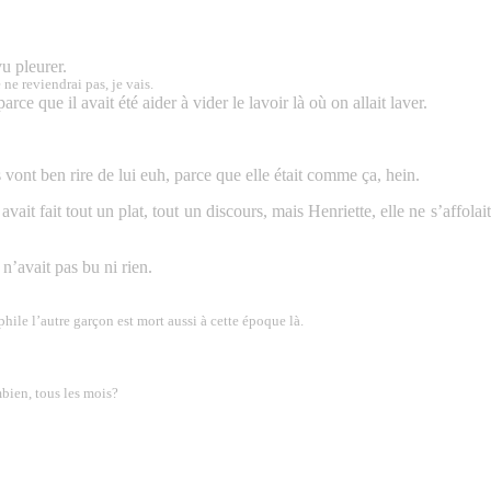
vu pleurer.
e ne reviendrai pas, je vais.
ce que il avait été aider à vider le lavoir là où on allait laver.
ls vont ben rire de lui euh, parce que elle était comme ça, hein.
e avait fait tout un plat, tout un discours, mais Henriette, elle ne s’affola
 n’avait pas bu ni rien.
hile l’autre garçon est mort aussi
à cette époque là
.
mbien, tous les mois?