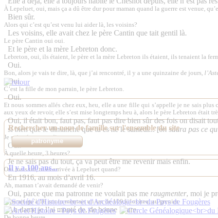
Elle a déjà, elle a toujours habité le Chesnot depuis, elle n’est pas re
À Lepeluet, oui, mais ça a dû être dur pour maman quand la guerre est venue, qu’ell
Bien sûr.
Alors qui c’est qu’est venu lui aider là, les voisins?
Les voisins, elle avait chez le père Cantin que tait gentil là.
Le père Cantin oui oui.
Et le père et la mère Lebreton donc.
Lebreton, oui, ils étaient, le père et la mère Lebreton ils étaient, ils tenaient la f
Oui.
Bon, alors je vais te dire, là, que j’ai rencontré, il y a une quinzaine de jours,
l’Ast
Oui.
C’est la fille de mon parrain, le père Lebreton.
Oui.
Et nous sommes allés chez eux, heu, elle a une fille qui s’appelle je ne sais plus
aux yeux de revoir, elle s’est mise longtemps heu à, alors le père Lebreton était tr
Oui, il était bon, faut pas, faut pas dire bien sûr des fois on disait t
Rechercher un nom de famille sur l'ensemble du site
si bien que le dimanche que tu es né le samedi... [
on saura pas ce qu’
Je suis né un samedi.
Oui.
À quelle heure,
3 heures
?
Je ne sais pas du tout, ça va peut être me revenir mais enfin.
Il y a 100 ans...
Oui mais toi, tu es arrivée à Lepeluet quand?
En 1916, au mois d’avril 16.
Ah, maman t’avait demandé de venir?
Oui, parce que ma patronne ne voulait pas me
raugmenter
, moi je pr
Y parait qu’à 16 ans tu montais un sac de 100 kilos heu, au grenier.
Ah dame je l’ai monté de, de bonne heure.
De bonne heure.