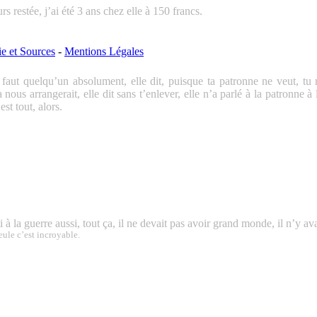
ours restée, j’ai été 3 ans chez elle à 150 francs.
ie et Sources
-
Mentions Légales
y faut quelqu’un absolument, elle dit, puisque ta patronne ne veut, tu
a nous arrangerait, elle dit sans t’enlever, elle n’a parlé à la patronne
st tout, alors.
ti à la guerre aussi, tout ça, il ne devait pas avoir grand monde, il n’y av
seule c’est incroyable.