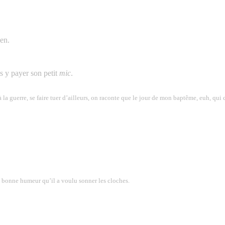
ien.
ns y payer son petit
mic
.
 à la guerre, se faire tuer d’ailleurs, on raconte que le jour de mon baptême, euh, qui c
de bonne humeur qu’il a voulu sonner les cloches.