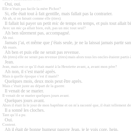
Oui, oui.
Elle n’était pas facile la mère Pichot?
Si, elle était tout à fait gentille, mais fallait pas la contrarier.
Ah ah, si on faisait comme elle (rires).
Il fallait lui payer un petit
mic
de temps en temps, et puis tout allait b
Avec un
mic
ça allait bien, euh, pas un mic tout seul?
Ah ben sûrement pas, accompagné.
Ah oui.
Jamais j’ai, et même que j’étais seule, je ne la laissai jamais partir sa
Ah ouais.
Ah ben et puis elle ne serait pas revenue.
Ah (rires) elle ne serait pas revenue (rires) mais alors tous les oncles étaient partis
Jean.
Jean, mais est ce qu’il était marié à la Henriette avant, a, avant mon père?
Ah non, il s’est marié après.
Mais à quelle époque s’est il marié?
Quelques mois, deux mois peut être après.
Mais c’était juste au départ de la guerre.
Il venait de se marier.
Il venait de se marier quelques jours avant.
Quelques jours avant.
Alors il était là le jour de mon baptême et on m’a raconté que, il était tellement 
Il a sonné les cloches.
Tant qu’il a pu.
Oui.
Content.
Ah il était de bonne humeur pauvre Jean, je le vois core, hein.