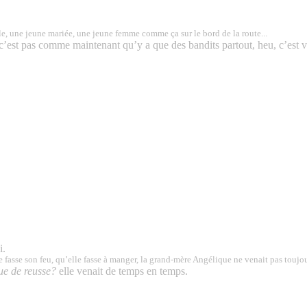
le, une jeune mariée, une jeune femme comme ça sur le bord de la route...
 c’est pas comme maintenant qu’y a que des bandits partout, heu, c’est v
i.
elle fasse son feu, qu’elle fasse à manger, la grand-mère Angélique ne venait pas toujour
e de reusse?
elle venait de temps en temps.