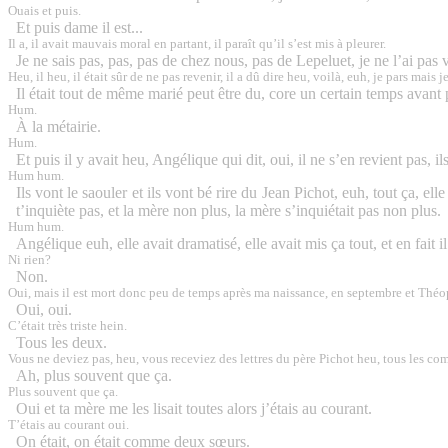
Ouais et puis.
Et puis dame il est...
Il a, il avait mauvais moral en partant, il paraît qu’il s’est mis à pleurer.
Je ne sais pas, pas, pas de chez nous, pas de Lepeluet, je ne l’ai pas 
Heu, il heu, il était sûr de ne pas revenir, il a dû dire heu, voilà, euh, je pars mais j
Il était tout de même marié peut être du, core un certain temps avant par
Hum.
À la métairie.
Hum.
Et puis il y avait heu, Angélique qui dit, oui, il ne s’en revient pas, i
Hum hum.
Ils vont le saouler et ils vont bé rire du Jean Pichot, euh, tout ça, ell
t’inquiète pas, et la mère non plus, la mère s’inquiétait pas non plus.
Hum hum.
Angélique euh, elle avait dramatisé, elle avait mis ça tout, et en fait il
Ni rien?
Non.
Oui, mais il est mort donc peu de temps après ma naissance,
en septembre
et Théop
Oui, oui.
C’était très triste hein.
Tous les deux.
Vous ne deviez pas, heu, vous receviez des lettres du père Pichot heu, tous les co
Ah, plus souvent que ça.
Plus souvent que ça.
Oui et ta mère me les lisait toutes alors j’étais au courant.
T’étais au courant oui.
On était, on était comme deux sœurs.