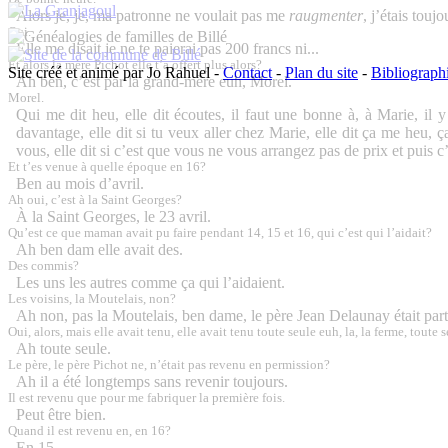
Alors je, je, ma patronne ne voulait pas me
raugmenter
, j’étais touj
Oui.
Elle me disait je ne te paierai pas 200 francs ni...
Et alors la mère Pichot elle t’a offert plus alors?
Site créé et animé par Jo Rahuel -
Contact
-
Plan du site
-
Bibliograph
Ah ben, c’est par la grand-mère euh, Morel.
Morel.
Qui me dit heu, elle dit écoutes, il faut une bonne à, à Marie, il 
davantage, elle dit si tu veux aller chez Marie, elle dit ça me heu, ç
vous, elle dit si c’est que vous ne vous arrangez pas de prix et puis c’e
Et t’es venue à quelle époque en 16?
Ben au mois d’avril.
Ah oui, c’est à la Saint Georges?
À la Saint Georges, le 23 avril.
Qu’est ce que maman avait pu faire pendant 14, 15 et 16, qui c’est qui l’aidait?
Ah ben dam elle avait des.
Des commis?
Les uns les autres comme ça qui l’aidaient.
Les voisins, la
Moutelais
, non?
Ah non, pas la Moutelais, ben dame, le père Jean
Delaunay
était par
Oui, alors, mais elle avait tenu, elle avait tenu toute seule euh, la, la ferme, toute 
Ah toute seule.
Le père, le père Pichot ne, n’était pas revenu en permission?
Ah il a été longtemps sans revenir toujours.
Il est revenu que pour me fabriquer la première fois.
Peut être bien.
Quand il est revenu en, en 16?
En 15.