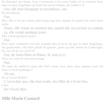
En finissant une barge, bon, et personne n’est venu l’aider ni la consoler, bon,
mais la mère Angélique qu’était une sacrée femme, me semble-t’il.
Oui, elle était énergique et travailleuse, oui.
Et travailleuse.
Oui.
Heu, elle n’est pas venue aider beaucoup heu, maman là quand elle était toute
seule.
Ouais, elle venait au moment des, quand elle accouchait ou comme
ça, elle venait quelques jours.
Elle venait quelques jours?
Oui.
Bon, mais comment c’est fait, puisque heu tu m’as dit que la mère Angélique,
ma grand-mère, elle était plutôt de gauche, parce qu’elle sortait de Chauvigné,
de, oui, de de ces coins là?
Oui, de
Saint-Marc-le-Blanc
, là, tout ça ().
Tous ces coins là sont assez rouge.
Oui.
De cœur, de tradition, mais elle était venue, heu, donc, heu, maman avait été
mise à l’école publique?
Ah oui.
Et ça l’avait fâchée?
C’est-à-dire que, elle était restée, des filles de l’école heu.
Libre.
De l’école libre.
Mlle Marie Costard