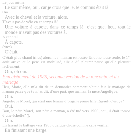
Le jour même.
Le soir même, oui, car je crois que le, le commis était là.
Oui.
Avec le cheval et la voiture, alors.
T’avais pas de vélo en ce temps là?
Une voiture à capote, dans ce temps là, c’est que, heu, tout le
monde n’avait pas des voitures à.
À capote?
À capote.
(rires).
C’était.
er
C’était plus chaud (rires) alors, heu, maman est restée là, donc toute seule, le 1
août arrive et le père est mobilisé, elle a dû pleurer parce qu’elle pleurait
facilement.
Oui, oh oui.
Enregistrement de 1985, seconde version de la rencontre et du
mariage
Heu, Marie, elle m’a dit de te demander comment s’était fait le mariage de
maman parce que tu m’as dit, d’une part, que maman, la mère Angélique.
Oui.
Angélique Morel, qui était une femme d’origine jeune fille Rigault c’est ça?
Oui.
Bon, le père Morel, son père à maman, a été tué
vers 1900
, heu, il était tombé
d’une échelle? ().
Oui.
En faisant le battage vers 1905 quelque chose comme ça, à vérifier.
En finissant une barge.