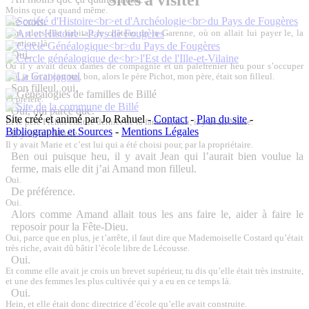
Moins que ça quand même.
Je crois.
Bon, alors elle habitait le château de la Garenne, où on allait lui payer le, la
location, là.
Oui.
Où il y avait deux dames de compagnie et un palefrenier heu pour s’occuper
oui, je les ai connus, bon, alors le père Pichot, mon père, était son filleul.
Son filleul, oui.
Et préféré.
Oui, oui parce que.
Site créé et animé par Jo Rahuel -
Contact
-
Plan du site
-
Et le père Pichot était le dernier de la famille, non, il y avait Marie.
Bibliographie et Sources
-
Mentions Légales
Il y avait Marie.
Il y avait Marie et c’est lui qui a été choisi pour, par la propriétaire.
Ben oui puisque heu, il y avait Jean qui l’aurait bien voulue la
ferme, mais elle dit j’ai Amand mon filleul.
Oui.
De préférence.
Oui.
Alors comme Amand allait tous les ans faire le, aider à faire le
reposoir pour la Fête-Dieu.
Oui, parce que en plus, je t’arrête, il faut dire que Mademoiselle Costard qu’était
très riche, avait dû bâtir l’école libre de Lécousse.
Oui.
Et comme elle avait je crois un brevet supérieur, tu dis qu’elle était très instruite,
et une des femmes les plus cultivée qui y a eu en ce temps là.
Oui.
Hein, et elle était donc directrice d’école qu’elle avait construite.