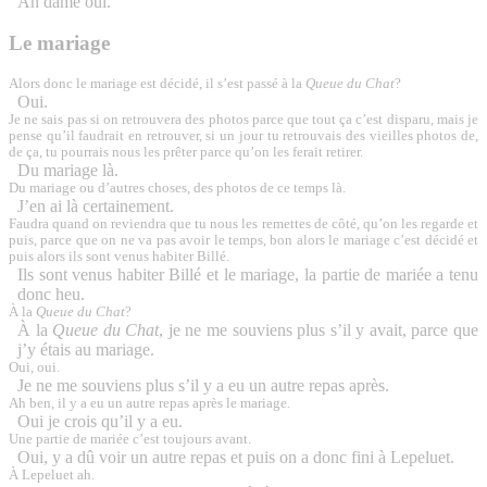
Ah dame oui.
Le mariage
Alors donc le mariage est décidé, il s’est passé à la
Queue du Chat
?
Oui.
Je ne sais pas si on retrouvera des photos parce que tout ça c’est disparu, mais je
pense qu’il faudrait en retrouver, si un jour tu retrouvais des vieilles photos de,
de ça, tu pourrais nous les prêter parce qu’on les ferait retirer.
Du mariage là.
Du mariage ou d’autres choses, des photos de ce temps là.
J’en ai là certainement.
Faudra quand on reviendra que tu nous les remettes de côté, qu’on les regarde et
puis, parce que on ne va pas avoir le temps, bon alors le mariage c’est décidé et
puis alors ils sont venus habiter Billé.
Ils sont venus habiter Billé et le mariage, la partie de mariée a tenu
donc heu.
À la
Queue du Chat
?
À la
Queue du Chat
, je ne me souviens plus s’il y avait, parce que
j’y étais au mariage.
Oui, oui.
Je ne me souviens plus s’il y a eu un autre repas après.
Ah ben, il y a eu un autre repas après le mariage.
Oui je crois qu’il y a eu.
Une partie de mariée c’est toujours avant.
Oui, y a dû voir un autre repas et puis on a donc fini à Lepeluet.
À Lepeluet ah.