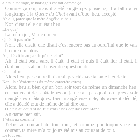
alors le mariage, le mariage s’est fait comme ça.
Comme ça oui, mais il a été longtemps plusieurs, il a fallu aller
longtemps à la
Queue du Chat
avant d’être, heu, accepté.
Ah oui, parce que la mère Angélique heu.
Non c’était elle qui était heu.
Elle qui?
La mère qui, Marie qui euh.
Qu’était pas mûre?
Non, elle disait, elle disait c’est encore pas aujourd’hui que je vais
lui dire oui, alors.
Ah, il était beau gars le père Pichot?
Ah, il était beau gars, il était, il était et puis il était fier, il était, il
était bien, ils allaient ensemble question de...
Oui, oui, oui.
Alors heu, par contre il n’aurait pas été avec ta tante Henriette.
Non, ils n’étaient pas du même caractère (rires).
Alors, heu si bien qu’un bon soir tout de même un dimanche heu,
en mangeant des châtaignes ou je ne sais pas quoi, ou après avoir
mangé des châtaignes, bien mangé ensemble, ils avaient décidé,
elle a décidé tout de même de lui dire oui.
Et t’étais au courant de, tu t’étais assez copine avec Marie.
Ah dame bien sûr.
T’étais au courant?
J’étais au courant de tout moi, et comme j’ai toujours été au
courant, ta mère m’a toujours été mis au courant de tout.
De tout oui.