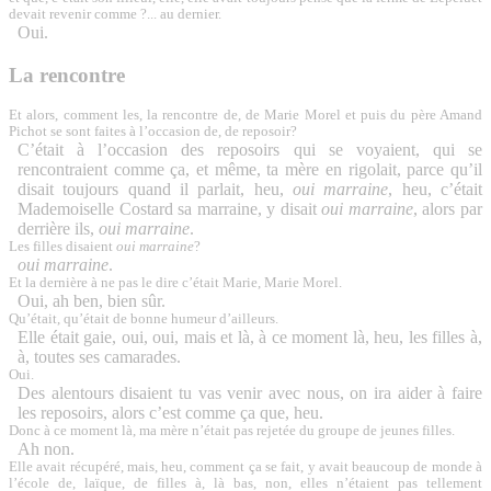
devait revenir comme ?... au dernier.
Oui.
La rencontre
Et alors, comment les, la rencontre de, de Marie Morel et puis du père Amand
Pichot se sont faites à l’occasion de, de reposoir?
C’était à l’occasion des reposoirs qui se voyaient, qui se
rencontraient comme ça, et même, ta mère en rigolait, parce qu’il
disait toujours quand il parlait, heu,
oui marraine
, heu, c’était
Mademoiselle Costard sa marraine, y disait
oui marraine
, alors par
derrière ils,
oui marraine
.
Les filles disaient
oui marraine
?
oui marraine
.
Et la dernière à ne pas le dire c’était Marie, Marie Morel.
Oui, ah ben, bien sûr.
Qu’était, qu’était de bonne humeur d’ailleurs.
Elle était gaie, oui, oui, mais et là, à ce moment là, heu, les filles à,
à, toutes ses camarades.
Oui.
Des alentours disaient tu vas venir avec nous, on ira aider à faire
les reposoirs, alors c’est comme ça que, heu.
Donc à ce moment là, ma mère n’était pas rejetée du groupe de jeunes filles.
Ah non.
Elle avait récupéré, mais, heu, comment ça se fait, y avait beaucoup de monde à
l’école de, laïque, de filles à, là bas, non, elles n’étaient pas tellement