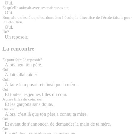
Oui.
Et qu’elle animait avec ses maitresses etc.
Oui.
Bon, alors c’est à ce, c’est donc heu l’école, la directrice de l’école faisait pour
la Fête-Dieu.
Oui.
Un?
Un reposoir.
La rencontre
Et pour faire le reposoir?
Alors heu, ton père.
Oui.
Allait, allait aider.
Oui.
À faire le reposoir et ainsi que ta mère.
Oui.
Et toutes les jeunes filles du coin.
Jeunes filles du coin, oui.
Et les garçons sans doute.
Oui, oui.
Alors, c’est là que ton père a connu ta mère.
Oui.
Et avant de s’annoncer, de demander la main de ta mère.
Oui.
Il a été, heu, consulter sa, sa marraine.