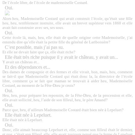
De l’école libre, de l’école de mademoiselle Costard.
Oui.
Alors heu, Mademoiselle Costard qui avait construit l’école, qu’était une fille
heu, heu, terriblement instruite, elle avait un brevet supérieur vers 1860 et elle
avait fait construire avec ses, ses sous.
Oui.
Cette école là, mais, heu, elle était de quelle origine cette Mademoiselle, j’ai
entendu dire qu’elle était la petite fille du général de Lariboisière?
C’est possible, mais j’ai pas su
.
Et elle ne devait faire que ça, elle était riche?
Elle était très riche puisque il y avait le château, y avait un...
Y avait un château et...
Et des dépendances et...
Des dames de compagnie et des fermes et elle vivait, bon, mais, heu, comment
se fait-il que Mademoiselle Costard qui était donc la, la directrice de l’école
libre, comment ça se fait que maman se trouvait à aider heu, Mademoiselle
Costard, au moment de la Fête-Dieu je crois?
Oui.
Heu, heu, pour préparer les reposoirs, de la Fête-Dieu, de la procession et elle,
elle avait sollicité, heu, l’aide de son filleul, heu, le père Amand?
Oui.
Parce que, heu, d’ailleurs Mademoiselle Costard était bien née à Lepeluet?
Elle était née à Lepeluet.
Elle était née à Lepeluet.
Oui.
Donc, elle aimait beaucoup Lepeluet et, elle, comme son filleul était le dernier,
et que, c’était son filleul, elle, elle avait toujours pensé que la ferme de Lepeluet