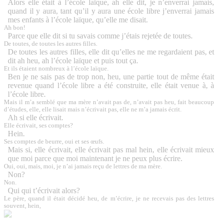
Alors elle était à l’école laïque, ah elle dit, je n’enverrai jamais,
quand il y aura, tant qu’il y aura une école libre j’enverrai jamais
mes enfants à l’école laïque, qu’elle me disait.
Ah bon!
Parce que elle dit si tu savais comme j’étais rejetée de toutes.
De toutes, de toutes les autres filles.
De toutes les autres filles, elle dit qu’elles ne me regardaient pas, et
dit ah heu, ah l’école laïque et puis tout ça.
Et ils étaient nombreux à l’école laïque.
Ben je ne sais pas de trop non, heu, une partie tout de même était
revenue quand l’école libre a été construite, elle était venue à, à
l’école libre.
Mais il m’a semblé que ma mère n’avait pas de, n’avait pas heu, fait beaucoup
d’études, elle, elle lisait mais n’écrivait pas, elle ne m’a jamais écrit.
Ah si elle écrivait.
Elle écrivait, ses comptes?
Hein.
Ses comptes de beurre, oui et ses œufs.
Mais si, elle écrivait, elle écrivait pas mal hein, elle écrivait mieux
que moi parce que moi maintenant je ne peux plus écrire.
Oui, oui, mais, moi, je n’ai jamais reçu de lettres de ma mère.
Non?
Non.
Qui qui t’écrivait alors?
Le père, quand il était décidé heu, de m’écrire, je ne recevais pas des lettres
souvent, hein,