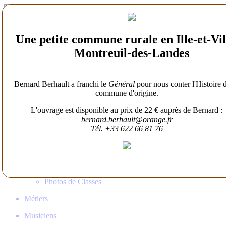
Histoire
Patrimoine
Une petite commune rurale en Ille-et-Vi
Familles
Montreuil-des-Landes
Gens de Billé
Population
Bernard Berhault a franchi le
Général
pour nous conter l'Histoire 
Démographie
commune d'origine.
Recensements
L'ouvrage est disponible au prix de 22 € auprès de Bernard :
Qui vivait là?
bernard.berhault@orange.fr
Centenaires
Tél. +33 622 66 81 76
Photos d'Avant
Photos d'École
Photos de Conscrits
Photos de Noces
Photos de Classes
Métiers
Musiciens