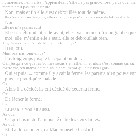
nombreuses, hein, elles n’apprenaient d’ailleurs pas grand-chose, parce que, ma
mère n’était pas très instruite.
Non, mais enfin elle s’est débrouillée tout de même.
Elle s’est débrouillée, oui, elle savait, moi je n’ai jamais reçu de lettres d’elle.
Non.
Elle ne m’a jamais écrit.
Elle se débrouillait, elle avait, elle avait moins d’orthographe que
moi, elle, m’enfin elle s’était, elle se débrouillait bien.
Toi, t’avais été à l’école libre dans ton pays?
Heu, oui.
Mais pas, pas longtemps?
Pas longtemps jusque la séparation de...
Oui, jusqu’à ce que les bonnes sœurs s’en aillent... et alors c’est comme ça,
oui
marraine, oui marraine
et puis le père Pichot qui était beau gars.
Oui et puis ..., comme il y avait la ferme, les parents n’en pouvaient
plus, le grand-père malade.
Oui.
Alors il a décidé, ils ont décidé de céder la ferme.
Oui.
De lâcher la ferme.
Oui.
Et Jean la voulait aussi.
Ah oui.
Ce qui faisait de l’animosité entre les deux frères.
Ah oui.
Et il a dû raconter ça à Mademoiselle Costard.
Oui.