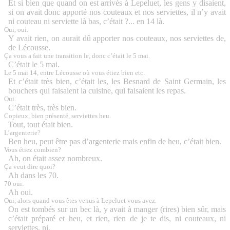
Et si bien que quand on est arrivés à Lepeluet, les gens y disaient,
si on avait donc apporté nos couteaux et nos serviettes, il n’y avait
ni couteau ni serviette là bas, c’était ?... en 14 là.
Oui, oui.
Y avait rien, on aurait dû apporter nos couteaux, nos serviettes de,
de Lécousse.
Ça vous a fait une transition le, donc c’était le 5 mai.
C’était le 5 mai.
Le 5 mai 14, entre Lécousse où vous étiez bien etc.
Et c’était très bien, c’était les, les Besnard de Saint Germain, les
bouchers qui faisaient la cuisine, qui faisaient les repas.
Oui.
C’était très, très bien.
Copieux, bien présenté, serviettes heu.
Tout, tout était bien.
L’argenterie?
Ben heu, peut être pas d’argenterie mais enfin de heu, c’était bien.
Vous étiez combien?
Ah, on était assez nombreux.
Ça veut dire quoi?
Ah dans les 70.
70 oui.
Ah oui.
Oui, alors quand vous êtes venus à Lepeluet vous avez.
On est tombés sur un bec là, y avait à manger (rires) bien sûr, mais
c’était préparé et heu, et rien, rien de je te dis, ni couteaux, ni
serviettes, ni.