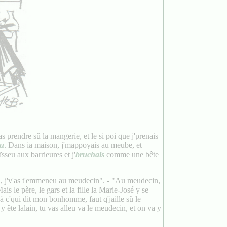
as prendre sû la mangerie, et le si poi que j'prenais
eu
. Dans ia maison, j'mappoyais au meube, et
sseu aux barrieures et j'
bruchais
comme une bête
u, j'v'as t'emmeneu au meudecin". - "Au meudecin,
is le père, le gars et la fille la Marie-José y se
 à c'qui dit mon bonhomme, faut q'jaille sû le
y ête lalain, tu vas alleu va le meudecin, et on va y