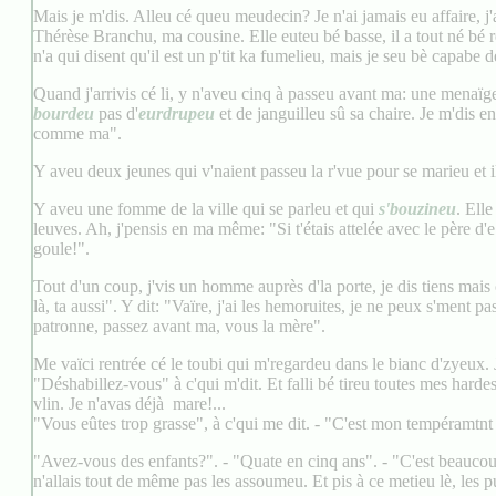
Mais je m'dis. Alleu cé queu meudecin? Je n'ai jamais eu affaire, j'
Thérèse Branchu, ma cousine. Elle euteu bé basse, il a tout né bé re
n'a qui disent qu'il est un p'tit ka fumelieu, mais je seu bè capabe
Quand j'arrivis cé li, y n'aveu cinq à passeu avant ma: une menaïg
bourdeu
pas d'
eurdrupeu
et de janguilleu sû sa chaire. Je m'dis 
comme ma".
Y aveu deux jeunes qui v'naient passeu la r'vue pour se marieu et il
Y aveu une fomme de la ville qui se parleu et qui
s'bouzineu
. Ell
leuves. Ah, j'pensis en ma même: "Si t'étais attelée avec le père d'e
goule!".
Tout d'un coup, j'vis un homme auprès d'la porte, je dis tiens mais
là, ta aussi". Y dit: "Vaïre, j'ai les hemoruites, je ne peux s'ment pa
patronne, passez avant ma, vous la mère".
Me vaïci rentrée cé le toubi qui m'regardeu dans le bianc d'zyeux. 
"Déshabillez-vous" à c'qui m'dit. Et falli bé tireu toutes mes hard
vlin. Je n'avas déjà mare!...
"Vous eûtes trop grasse", à c'qui me dit. - "C'est mon tempéramtnt 
"Avez-vous des enfants?". - "Quate en cinq ans". - "C'est beaucoup 
n'allais tout de même pas les assoumeu. Et pis à ce metieu lè, les p