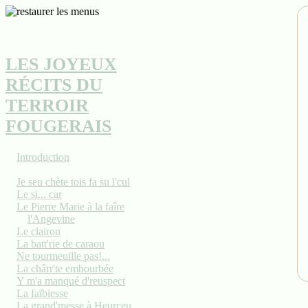
LES JOYEUX
RÉCITS DU
TERROIR
FOUGERAIS
Introduction
Je seu chète tois fa su l'cul
Le si... car
Le Pierre Marie à la faîre
l'Angevine
Le clairon
La batt'rie de caraou
Ne tourmeuille pas!...
La chârr'te embourbée
Y m'a manqué d'reuspect
La faïbiesse
La grand'messe à Heurceu