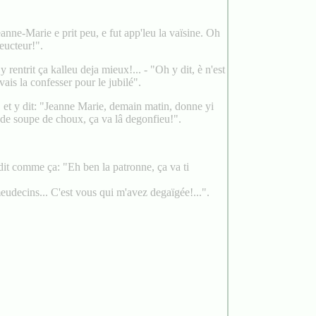
eanne-Marie e prit peu, e fut app'leu la vaïsine. Oh
reucteur!".
rentrit ça kalleu deja mieux!... - "Oh y dit, è n'est
vais la confesser pour le jubilé".
re, et y dit: "Jeanne Marie, demain matin, donne yi
de soupe de choux, ça va lâ degonfieu!".
dit comme ça: "Eh ben la patronne, ça va ti
meudecins... C'est vous qui m'avez degaïgée!...".