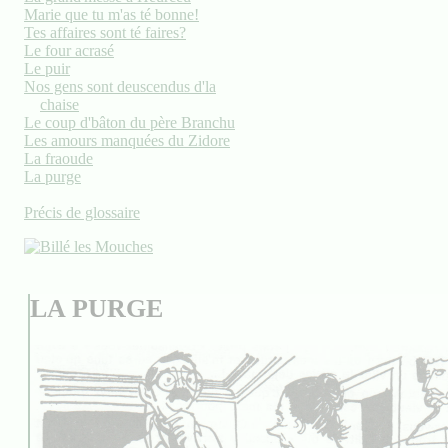
Marie que tu m'as té bonne!
Tes affaires sont té faires?
Le four acrasé
Le puir
Nos gens sont deuscendus d'la
chaise
Le coup d'bâton du père Branchu
Les amours manquées du Zidore
La fraoude
La purge
Précis de glossaire
LA PURGE