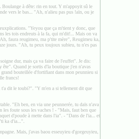
 Boulange à dête: rin en tout. Y m'appoyit sû le
de vers le bas... "Ah, n'alieu pas pus !aïn, ou je
es euxplications. "Yeyou que ça m'tient y donc, que
s les tois endreuts à la fa, qui m'dit!... Mais on va
Ah, faura reugimeu, ma p'tite mère", Reugimeu ka,
nze jours. "Ah, tu peux toujoux subieu, tu n'es pas
igne dur, mais ça va faire de l'euffet". Je dis:
y ête". Quand je sortis d'la boutique j'en n'avas
grand bouteillée d'fortifiant dans mon peunnieu si
lle francs!
t'a dit le toubi?". "Y m'en a si tellement dit que
 table. "Eh ben, en via une peunnerée, tu daïs n'ava
en les foute sous les vaches ! - "Mais, faut ben que
uet d'poude à mette dans l'ia". - "Dans de l'ia... et
i ka d'ia...".
ampagne. Mais, j'avas baou esseuyieu d'gorgeuyieu,