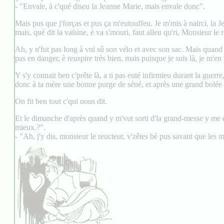
- "Envale, à c'qué diseu la Jeanne Marie, mais envale donc".
Mais pus que j'forças et pus ça m'eutouffeu. Je m'mis à nairci, la J
mais, qué dit la vaïsine, è va s'mouri, faut alleu qu'ri, Monsieur le 
Ah, y n'fut pas long à vni sû son vélo et avec son sac. Mais quand y 
pas en danger, è reuspire très bien, mais puisque je suis là, je m'en 
Y s'y connait ben c'prête là, a ti pas euté infirmieu durant la guer
donc à ta mère une bonne purge de séné, et après une grand bolée 
On fit ben tout c'qui nous dit.
Et le dimanche d'après quand y m'vut sorti d'la grand-messe y me 
mieux.?".
- "Ah, j'y dis, monsieur le reucteur, v'zêtes bè pus savant que les 