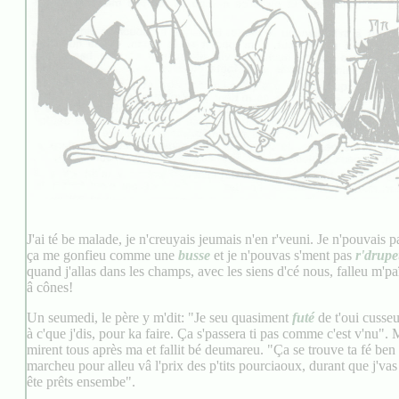
J'ai té be malade, je n'creuyais jeumais n'en r'veuni. Je n'pouvais p
ça me gonfieu comme une
busse
et je n'pouvas s'ment pas
r'drup
quand j'allas dans les champs, avec les siens d'cé nous, falleu m'paï
â cônes!
Un seumedi, le père y m'dit: "Je seu quasiment
futé
de t'oui cusse
à c'que j'dis, pour ka faire. Ça s'passera ti pas comme c'est v'nu". Ma
mirent tous après ma et fallit bé deumareu. "Ça se trouve ta fé ben
marcheu pour alleu vâ l'prix des p'tits pourciaoux, durant que j'vas 
ête prêts ensembe".