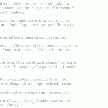
ai bonne envie d'alleu çé ie sien qu'a soigne la
ncontré et à c'te heure ci, elle est bé d'aplomb. Y
 de m'en deufende!
eure qu'eteu embarrâssée de six mois et qui ne
en ma même: "A queuque cheuse près elle est prise
s étaient tout le temps en train de s'leucheu.
e aveu un p'tit miroueu et yé s'metteu du rouge sû les
 cé nous, tu n'aurais point l'temps de te beurreu la
 c'est le gars Chevreu de La Bussonas. "Te vaïci par
s m'assir. J'ai geugné ça à la guerre. Mais, j'attend la
Je vlis yi raconteu comment que j'étais prise.
es et m'allongeu sû sa tabe qu'eteu freude comme un
qui le vieut, je r'essembe à ma mère pour ça".
trop", qui dit. Je dis "Quand y z'arrivaient je
us malins s'y tromptnt".