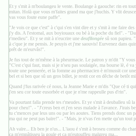
Et y s'mit à m'boulangeu le vente. Boulange à gaouche: rin en tout.
mitan. Holà que vous m'faites grand ma que j'huchis. Y vlit deuscen
vas vous foute eune paffe".
"Je vois ce que c'est" à c'qui s'en vint dire et y s'mit à me faire d
j'y dis. A l'estomal, aux boyiouaux ou bé à la poche du fiel". - "Dan
r'medieu". Et y se mit à n'eucrire une
deufilongée
sû son papieu. "
à c'que je me pensis. Je peuyis et j'me saouvis! Eurvenez dans qui
prêt de m'eurvâs!".
Je fus tout de m'même à la pheurmacie. Le patron y m'dit "Y vous so
"C'est c'qui faut, mais si je n'seu pas soulaigée, ma bourse lè, é va 
toute une pennerée, et la fomme au phermacien è m'mussit cor une 
bel et si ben que sû un gros billet, je restit cor en dêche de betôt mi
Quand j'fus rarivée cé nous, la Jeanne Marie e m'dis "Que cé ti qui 
j'en seu cor toute eusorbée et que je n'me rappeulle pus d'rin".
Va pourtant falla prende tes r'meudes. Et ye s'mit à deuballeu sû la
pour cheu!". - "J'creus ben et j'en seus malade à l'avance. J'irais b
tu c'mences par leus uns ou par les aoutes. Tiens prends donc un paq
ma qui ne peut pas baïre!". - "Mais, je n'vas t'en mette qu'un tout p't
Ah vaïre... Eh ben je n'us... L'iaou é s'mit à broseu comme du ch
ça m'empâtisseu la goule et ça m'eutouffeu malgreu ma...