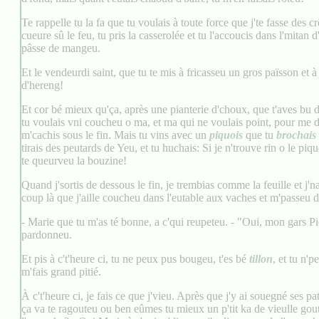
Te rappelle tu la fa que tu voulais à toute force que j'te fasse des c
cueure sû le feu, tu pris la casserolée et tu l'accoucis dans l'mitan d
pâsse de mangeu.
Et le vendeurdi saint, que tu te mis à fricasseu un gros païsson et
d'hereng!
Et cor bé mieux qu'ça, après une pianterie d'choux, que t'aves bu du
tu voulais vni coucheu o ma, et ma qui ne voulais point, pour me de
m'cachis sous le fin. Mais tu vins avec un
piquois
que tu
brochais
tirais des peutards de Yeu, et tu huchais: Si je n'trouve rin o le piquo
te queurveu la bouzine!
Quand j'sortis de dessous le fin, je trembias comme la feuille et j'n
coup là que j'aille coucheu dans l'eutable aux vaches et m'passeu 
- Marie que tu m'as té bonne, a c'qui reupeteu. - "Oui, mon gars Pie
pardonneu.
Et pis à c't'heure ci, tu ne peux pus bougeu, t'es bé
tillon
, et tu n'
m'fais grand pitié.
À c't'heure ci, je fais ce que j'vieu. Après que j'y ai souegné ses pa
ça va te ragouteu ou ben eûmes tu mieux un p'tit ka de vieulle gout