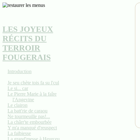
LES JOYEUX
RÉCITS DU
TERROIR
FOUGERAIS
Introduction
Je seu chète tois fa su l'cul
Le si... car
Le Pierre Marie à la faîre
l'Angevine
Le clairon
La batt'rie de caraou
Ne tourmeuille pas!...
La chârr'te embourbée
Y m'a manqué d'reuspect
La faïbiesse
La grand'messe à Heurceu