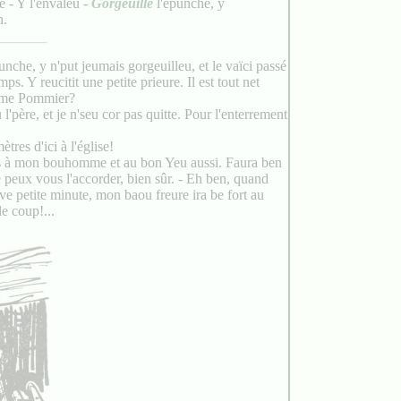
e - Y l'envaleu -
Gorgeuille
l'epunche, y
n.
nche, y n'put jeumais gorgeuilleu, et le vaïci passé
ps. Y reucitit une petite prieure. Il est tout net
dame Pommier?
l'père, et je n'seu cor pas quitte. Pour l'enterrement
res d'ici à l'église!
omis à mon bouhomme et au bon Yeu aussi. Faura ben
je peux vous l'accorder, bien sûr. - Eh ben, quand
ve petite minute, mon baou freure ira be fort au
le coup!...