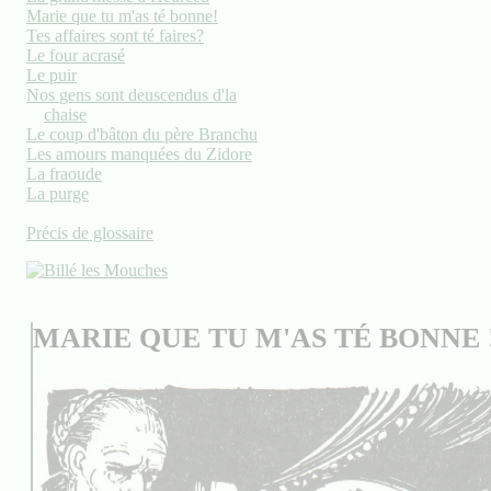
Marie que tu m'as té bonne!
Tes affaires sont té faires?
Le four acrasé
Le puir
Nos gens sont deuscendus d'la
chaise
Le coup d'bâton du père Branchu
Les amours manquées du Zidore
La fraoude
La purge
Précis de glossaire
MARIE QUE TU M'AS TÉ BONNE 