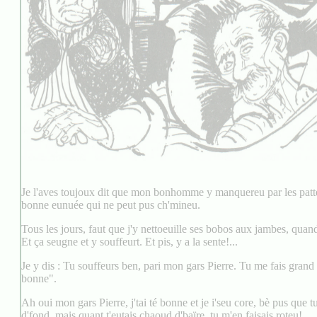
Je l'aves toujoux dit que mon bonhomme y manquereu par les pattes.
bonne eunuée qui ne peut pus ch'mineu.
Tous les jours, faut que j'y nettoeuille ses bobos aux jambes, quand 
Et ça seugne et y souffeurt. Et pis, y a la sente!...
Je y dis : Tu souffeurs ben, pari mon gars Pierre. Tu me fais grand
bonne".
Ah oui mon gars Pierre, j'tai té bonne et je i'seu core, bè pus que 
d'fond, mais quant t'eutais chaoud d'baïre, tu m'en faisais roteu!