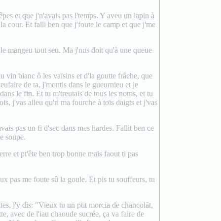
rêpes et que j'n'avais pas l'temps. Y aveu un lapin à
'la cour. Et falli ben que j'foute le camp et que j'me
 à le mangeu tout seu. Ma j'nus doit qu'à une queue
 vin bianc ô les vaïsins et d'la goutte frâche, que
ufaire de ta, j'montis dans le gueurnieu et je
dans le fin. Et tu m'treutais de tous les noms, et tu
is, j'vas alleu qu'ri ma fourche à tois daigts et j'vas
avais pas un fi d'sec dans mes hardes. Fallit ben ce
de soupe.
rre et pt'ête ben trop bonne mais faout ti pas
peux pas me foute sû la goule. Et pis tu souffeurs, tu
ttes, j'y dis: "Vieux tu un ptit morcia de chancolât,
te, avec de l'iau chaoude sucrée, ça va faire de