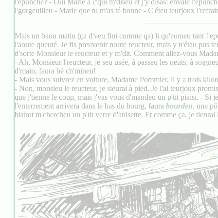
l'epunche? - Oui Marie à c'qui m'diseu et j'y disas: envale l'epunch
l'gorgeuilleu - Marie que tu m'as té bonne - C'éteu teurjoux l'refrai
Mais un baou matin (ça d'veu fini comme qa) li qu'eumeu tant !'epu
l'aoute queuté. Je fis preuvenir noute reucteur, mais y n'étau pus tem
d'sorte Monsieur le reucteur et y m'dit. Comment allez-vous Ma
- Ah, Monsieur l'reucteur, je seu usée, à passeu les neuts, à soigneu 
d'main, faura bé ch'mineu!
- Mais vous suivrez en voiture, Madame Pommier, il y a trois kilomèt
- Non, monsieu le reucteur, je sieurai à pied. Je l'ai teurjoux pr
que j'tienne le coup, mais j'vas vous d'mandeu un p'tit piaisi. - Si 
l'enterrement arrivera dans le bas du bourg, faura
bourdeu
, une pô
bistrot m'chercheu un p'tit verre d'anisette. Et comme ça, je tienrai 