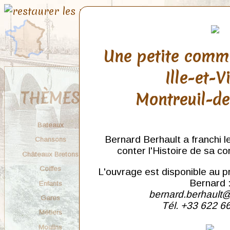
Une petite comm
Ille-et-V
THÈMES
Montreuil-d
Bateaux
Bernard Berhault a franchi l
Chansons
conter l'Histoire de sa c
Châteaux Bretons
Coiffes
L'ouvrage est disponible au p
Bernard 
Enfants
bernard.berhault@
Gares
Tél. +33 622 6
Métiers
Moulins