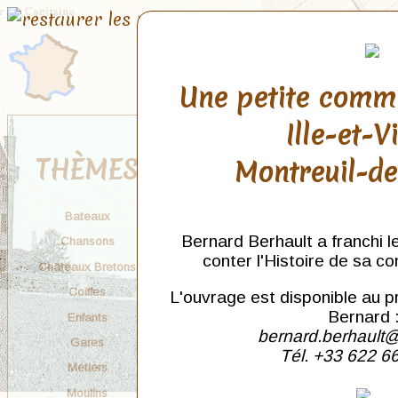
Une petite comm
Ille-et-V
THÈMES
Montreuil-d
Bateaux
Bernard Berhault a franchi l
Chansons
conter l'Histoire de sa c
Châteaux Bretons
Coiffes
L'ouvrage est disponible au p
Bernard 
Enfants
bernard.berhault@
Gares
Tél. +33 622 6
Métiers
Moulins