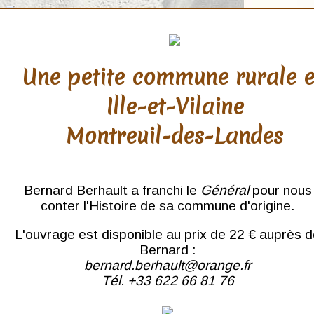
Une petite commune rurale 
Ille-et-Vilaine
THÈMES
Montreuil-des-Landes
Bateaux
Bernard Berhault a franchi le
Général
pour nous
Chansons
conter l'Histoire de sa commune d'origine.
Châteaux Bretons
Coiffes
L'ouvrage est disponible au prix de 22 € auprès 
Bernard :
Enfants
bernard.berhault@orange.fr
Gares
Tél. +33 622 66 81 76
Métiers
Moulins