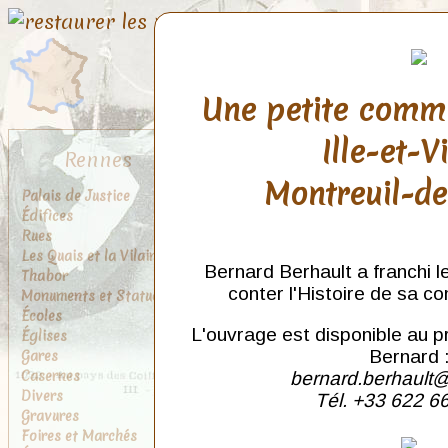
Une petite comm
Ille-et-V
Rennes
Montreuil-d
Palais de Justice
Édifices
Rues
Les Quais et la Vilaine
Bernard Berhault a franchi l
Thabor
conter l'Histoire de sa c
Monuments et Statues
Écoles
L'ouvrage est disponible au p
Églises
Gares
Bernard 
Casernes
bernard.berhault@
Divers
Tél. +33 622 6
Gravures
Foires et Marchés