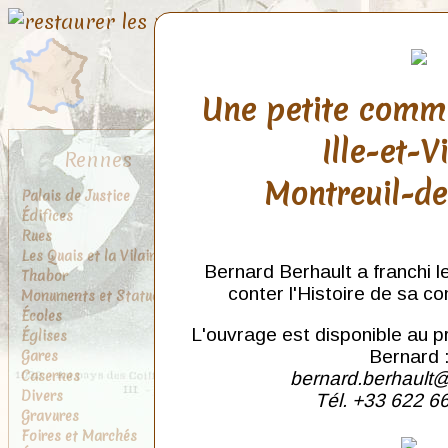
Une petite comm
Ille-et-V
Rennes
Montreuil-d
Palais de Justice
Édifices
Rues
Les Quais et la Vilaine
Bernard Berhault a franchi l
Thabor
conter l'Histoire de sa c
Monuments et Statues
Écoles
L'ouvrage est disponible au p
Églises
Gares
Bernard 
Casernes
bernard.berhault@
Divers
Tél. +33 622 6
Gravures
Foires et Marchés