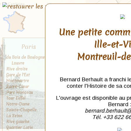
Une petite comm
Ille-et-V
Paris
Montreuil-d
du Bois de Boulogne au
Louvre
Rive droite
Gare de l'Est
Bernard Berhault a franchi l
Montmartre
conter l'Histoire de sa c
Sacré-Cœur
Parc Monceau
L'ouvrage est disponible au p
Tour Eiffel
Notre-Dame
Bernard 
Sainte-Chapelle
bernard.berhault@
La Seine
Tél. +33 622 6
Rive gauche
Quartier Latin