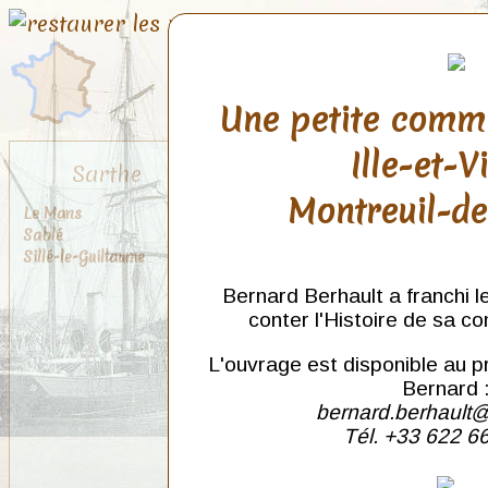
Une petite comm
Ille-et-V
Sarthe
Montreuil-d
Le Mans
Sablé
Sillé-le-Guillaume
Bernard Berhault a franchi l
conter l'Histoire de sa c
L'ouvrage est disponible au p
Bernard 
bernard.berhault@
Tél. +33 622 6