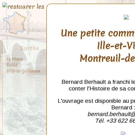
Une petite comm
Ille-et-V
Sarthe
Montreuil-d
Le Mans
Sablé
Sillé-le-Guillaume
Bernard Berhault a franchi l
conter l'Histoire de sa c
L'ouvrage est disponible au p
Bernard 
bernard.berhault@
Tél. +33 622 6