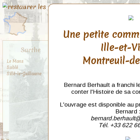
Une petite comm
Ille-et-V
Sarthe
Montreuil-d
Le Mans
Sablé
Sillé-le-Guillaume
Bernard Berhault a franchi l
conter l'Histoire de sa c
L'ouvrage est disponible au p
Bernard 
bernard.berhault@
Tél. +33 622 6