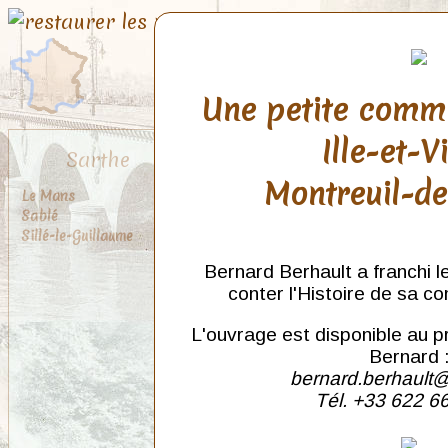
Une petite comm
Ille-et-V
Sarthe
Montreuil-d
Le Mans
Sablé
Sillé-le-Guillaume
Bernard Berhault a franchi l
conter l'Histoire de sa c
L'ouvrage est disponible au p
Bernard 
bernard.berhault@
Tél. +33 622 6