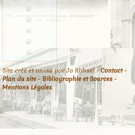
Site créé et animé par Jo Rahuel -
Contact
-
Plan du site
-
Bibliographie et Sources
-
Mentions Légales