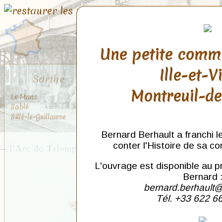
Une petite comm
Ille-et-V
Sarthe
Montreuil-d
Le Mans
Sablé
Sillé-le-Guillaume
Bernard Berhault a franchi l
conter l'Histoire de sa c
L'ouvrage est disponible au p
Bernard 
bernard.berhault@
Tél. +33 622 6