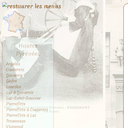
Hautes
Pyrénées
Argelès
Cauterets
Gavarnie
Gèdre
Lourdes
Luz à Gavarnie
Luz-Saint-Sauveur
Pierrefitte
Pierrefitte à Cauterets
Pierrefitte à Luz
Troumouse
Vignemal