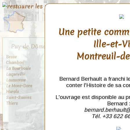
Une petite comm
Ille-et-V
Puy de Dôme
Montreuil-d
Besse
Chambon
La Bourboule
Laqueville
Bernard Berhault a franchi l
Laussonne
conter l'Histoire de sa c
Le Mont-Dore
Murols
L'ouvrage est disponible au p
Saint-Sauves
Thiers
Bernard 
bernard.berhault@
Tél. +33 622 6