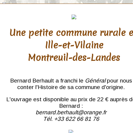
Une petite commune rurale 
Ille-et-Vilaine
Puy de Dôme
Montreuil-des-Landes
Besse
Chambon
La Bourboule
Laqueville
Bernard Berhault a franchi le
Général
pour nous
Laussonne
conter l'Histoire de sa commune d'origine.
Le Mont-Dore
Murols
L'ouvrage est disponible au prix de 22 € auprès 
Saint-Sauves
Thiers
Bernard :
bernard.berhault@orange.fr
Tél. +33 622 66 81 76