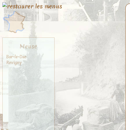
Meuse
Bar-le-Duc
Revigny