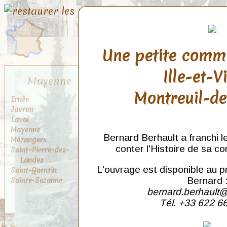
Une petite comm
Ille-et-V
Mayenne
Montreuil-d
Ernée
Javron
Laval
Mayenne
Bernard Berhault a franchi l
Mézangers
conter l'Histoire de sa c
Saint-Pierre-des-
Landes
L'ouvrage est disponible au p
Saint-Quentin
Sainte-Suzanne
Bernard 
bernard.berhault@
Tél. +33 622 6