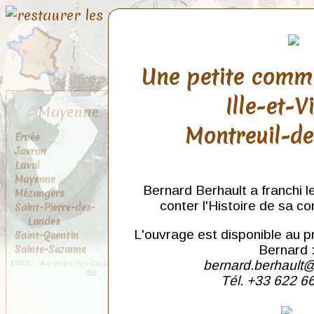
Une petite comm
Ille-et-V
Mayenne
Montreuil-d
Ernée
Javron
Laval
Mayenne
Bernard Berhault a franchi l
Mézangers
conter l'Histoire de sa c
Saint-Pierre-des-
Landes
L'ouvrage est disponible au p
Saint-Quentin
Sainte-Suzanne
Bernard 
bernard.berhault@
Tél. +33 622 6