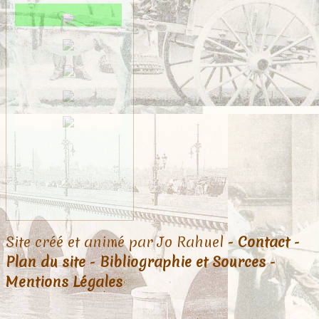
Site créé et animé par Jo Rahuel -
Contact
-
Plan du site
-
Bibliographie et Sources
-
Mentions Légales