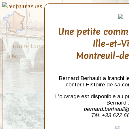
Une petite comm
Ille-et-V
Haute Loire
Montreuil-d
Le Puy
Bernard Berhault a franchi l
conter l'Histoire de sa c
L'ouvrage est disponible au p
Bernard 
bernard.berhault@
Tél. +33 622 6