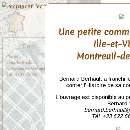
Une petite comm
Ille-et-V
Jura
Montreuil-d
Châtel
Lons-le-Saulnier
Nans-sous-Ste-Anne
Salins-les-Bains
Bernard Berhault a franchi l
conter l'Histoire de sa c
L'ouvrage est disponible au p
Bernard 
bernard.berhault@
Tél. +33 622 6