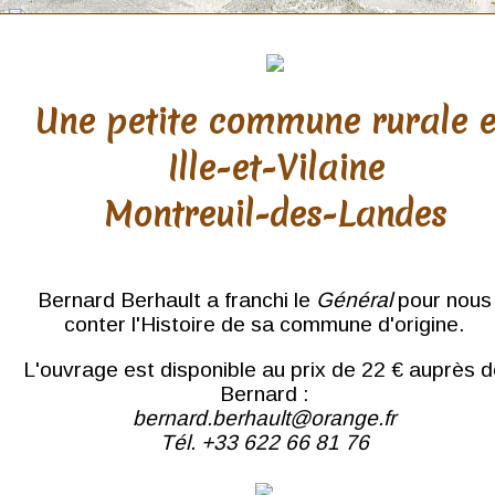
Une petite commune rurale 
Ille-et-Vilaine
Jura
Montreuil-des-Landes
Châtel
Lons-le-Saulnier
Nans-sous-Ste-Anne
Salins-les-Bains
Bernard Berhault a franchi le
Général
pour nous
conter l'Histoire de sa commune d'origine.
L'ouvrage est disponible au prix de 22 € auprès 
Bernard :
bernard.berhault@orange.fr
Tél. +33 622 66 81 76