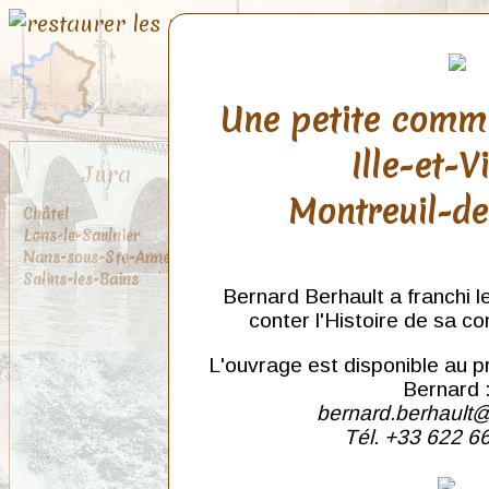
Une petite comm
Ille-et-V
Jura
Montreuil-d
Châtel
Lons-le-Saulnier
Nans-sous-Ste-Anne
Salins-les-Bains
Bernard Berhault a franchi l
conter l'Histoire de sa c
L'ouvrage est disponible au p
Bernard 
bernard.berhault@
Tél. +33 622 6