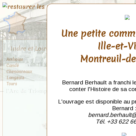
Une petite comm
Ille-et-V
Indre et Loire
Montreuil-d
Amboise
Candé
Chenonceaux
Langeais
Bernard Berhault a franchi l
Tours
conter l'Histoire de sa c
L'ouvrage est disponible au p
Bernard 
bernard.berhault@
Tél. +33 622 6