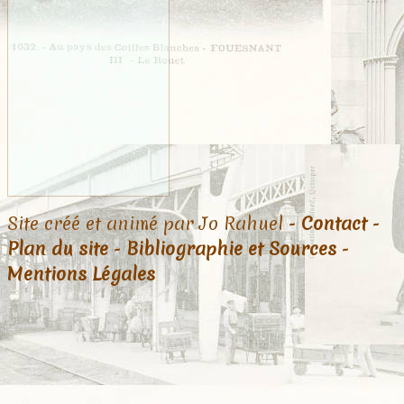
Site créé et animé par Jo Rahuel -
Contact
-
Plan du site
-
Bibliographie et Sources
-
Mentions Légales