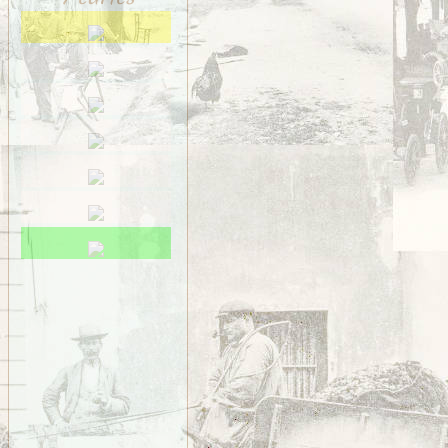
Saint-Méen
Saint-Ouen-des-Alleux
Saint-Père-Marc-en-
Poulet
Saint-Senoux
Saint-Servan
Saint-Suliac
Saint-Thurial
Saint-Énogat
Saint-Étienne-en-
Coglès
Sens-de-Bretagne
Servon
Taillis
Thorigné
Vezin
VITRÉ