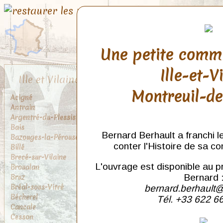
Une petite comm
Ille-et-V
Ille et Vilaine
Montreuil-d
Acigné
Antrain
Argentré-du-Plessis
Bais
Bernard Berhault a franchi l
Bazouges-la-Pérouse
conter l'Histoire de sa c
Billé
Brecé-sur-Vilaine
L'ouvrage est disponible au p
Broualan
Bruz
Bernard 
Bréal-sous-Vitré
bernard.berhault@
Bécherel
Tél. +33 622 6
Cancale
Cesson