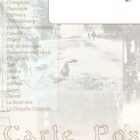
Champeaux
Chantepie
Cherrueix
Châteaubourg
Châtillon-en-Vendelais
Cornillé
Dinard
Dol-de-Bretagne
Dompierre-du-Chemin
FOUGÈRES
Gaël
Gennes
Gosné
Guichen
Guipry
Javené
La Bouëxière
La Chapelle-Chaussée
La Chapelle-des-
Fougeretz
La Gouesnière
La Rance