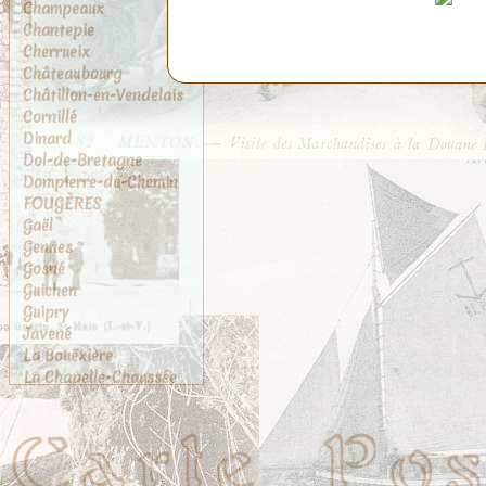
Champeaux
Chantepie
Cherrueix
Châteaubourg
Châtillon-en-Vendelais
Cornillé
Dinard
Dol-de-Bretagne
Dompierre-du-Chemin
FOUGÈRES
Gaël
Gennes
Gosné
Guichen
Guipry
Javené
La Bouëxière
La Chapelle-Chaussée
La Chapelle-des-
Fougeretz
La Gouesnière
La Rance