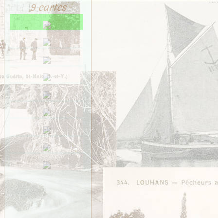
Saint-Méen
9 cartes
Saint-Ouen-des-Alleux
Saint-Père-Marc-en-
Poulet
Saint-Senoux
Saint-Servan
Saint-Suliac
Saint-Thurial
Saint-Énogat
Saint-Étienne-en-
Coglès
Sens-de-Bretagne
Servon
Taillis
Thorigné
Vezin
VITRÉ