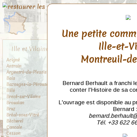
Une petite comm
Ille-et-V
Ille et Vilaine
Montreuil-d
Acigné
Antrain
Argentré-du-Plessis
Bais
Bernard Berhault a franchi l
Bazouges-la-Pérouse
conter l'Histoire de sa c
Billé
Brecé-sur-Vilaine
L'ouvrage est disponible au p
Broualan
Bruz
Bernard 
Bréal-sous-Vitré
bernard.berhault@
Bécherel
Tél. +33 622 6
Cancale
Cesson