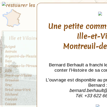
Une petite comm
Ille-et-V
Ille et Vilaine
Montreuil-d
Acigné
Antrain
Argentré-du-Plessis
Bais
Bernard Berhault a franchi l
Bazouges-la-Pérouse
conter l'Histoire de sa c
Billé
Brecé-sur-Vilaine
L'ouvrage est disponible au p
Broualan
Bruz
Bernard 
Bréal-sous-Vitré
bernard.berhault@
Bécherel
Tél. +33 622 6
Cancale
Cesson