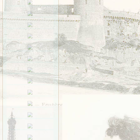
Saint-Méen
Saint-Ouen-des-Alleux
Saint-Père-Marc-en-
Poulet
Saint-Senoux
Saint-Servan
Saint-Suliac
Saint-Thurial
Saint-Énogat
Saint-Étienne-en-
Coglès
Sens-de-Bretagne
Servon
Taillis
Thorigné
Vezin
VITRÉ