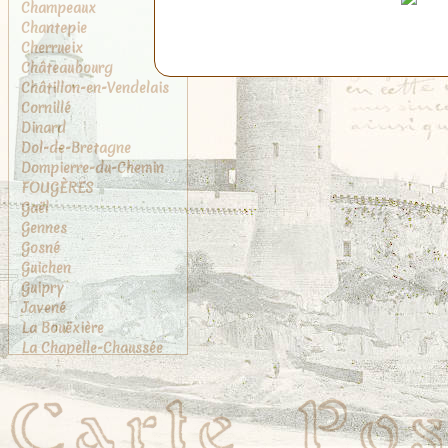
Champeaux
Chantepie
Cherrueix
Châteaubourg
Châtillon-en-Vendelais
Cornillé
Dinard
Dol-de-Bretagne
Dompierre-du-Chemin
FOUGÈRES
Gaël
Gennes
Gosné
Guichen
Guipry
Javené
La Bouëxière
La Chapelle-Chaussée
La Chapelle-des-
Fougeretz
La Gouesnière
La Rance