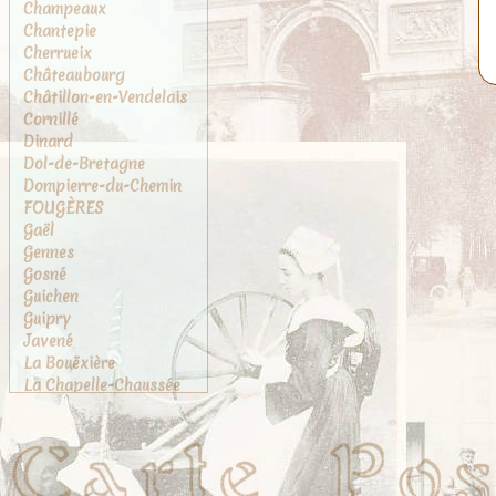
Champeaux
Chantepie
Cherrueix
Châteaubourg
Châtillon-en-Vendelais
Cornillé
Dinard
Dol-de-Bretagne
Dompierre-du-Chemin
FOUGÈRES
Gaël
Gennes
Gosné
Guichen
Guipry
Javené
La Bouëxière
La Chapelle-Chaussée
La Chapelle-des-
Fougeretz
La Gouesnière
La Rance