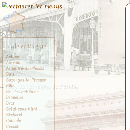
Ille et Vilaine
Acigné
Antrain
Argentré-du-Plessis
Bais
Bazouges-la-Pérouse
Billé
Brecé-sur-Vilaine
Broualan
Bruz
Bréal-sous-Vitré
Bécherel
Cancale
Cesson