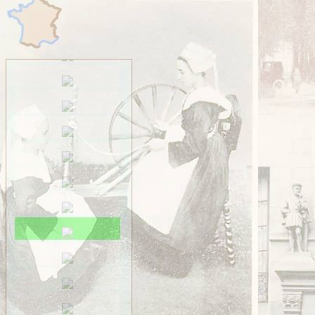
Saint-Méen
Saint-Ouen-des-Alleux
Saint-Père-Marc-en-
Poulet
Saint-Senoux
Saint-Servan
Saint-Suliac
Saint-Thurial
Saint-Énogat
Saint-Étienne-en-
Coglès
Sens-de-Bretagne
Servon
Taillis
Thorigné
Vezin
VITRÉ