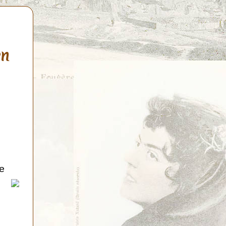
en
de