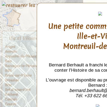
Une petite comm
Ille-et-V
Ille et Vilaine
Montreuil-d
Acigné
Antrain
Argentré-du-Plessis
Bais
Bernard Berhault a franchi l
Bazouges-la-Pérouse
conter l'Histoire de sa c
Billé
Brecé-sur-Vilaine
L'ouvrage est disponible au p
Broualan
Bruz
Bernard 
Bréal-sous-Vitré
bernard.berhault@
Bécherel
Tél. +33 622 6
Cancale
Cesson