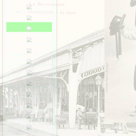
Saint-Méen
Saint-Ouen-des-Alleux
Saint-Père-Marc-en-
Poulet
Saint-Senoux
Saint-Servan
Saint-Suliac
Saint-Thurial
Saint-Énogat
Saint-Étienne-en-
Coglès
Sens-de-Bretagne
Servon
Taillis
Thorigné
Vezin
VITRÉ