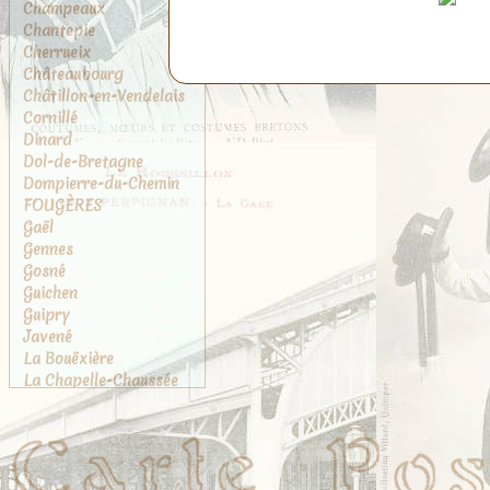
Champeaux
Chantepie
Cherrueix
Châteaubourg
Châtillon-en-Vendelais
Cornillé
Dinard
Dol-de-Bretagne
Dompierre-du-Chemin
FOUGÈRES
Gaël
Gennes
Gosné
Guichen
Guipry
Javené
La Bouëxière
La Chapelle-Chaussée
La Chapelle-des-
Fougeretz
La Gouesnière
La Rance