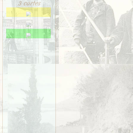
Saint-Méen
3 cartes
Saint-Ouen-des-Alleux
Saint-Père-Marc-en-
Poulet
Saint-Senoux
Saint-Servan
Saint-Suliac
Saint-Thurial
Saint-Énogat
Saint-Étienne-en-
Coglès
Sens-de-Bretagne
Servon
Taillis
Thorigné
Vezin
VITRÉ