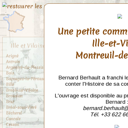
Une petite comm
Ille-et-V
Ille et Vilaine
Montreuil-d
Acigné
Antrain
Argentré-du-Plessis
Bais
Bernard Berhault a franchi l
Bazouges-la-Pérouse
conter l'Histoire de sa c
Billé
Brecé-sur-Vilaine
L'ouvrage est disponible au p
Broualan
Bruz
Bernard 
Bréal-sous-Vitré
bernard.berhault@
Bécherel
Tél. +33 622 6
Cancale
Cesson