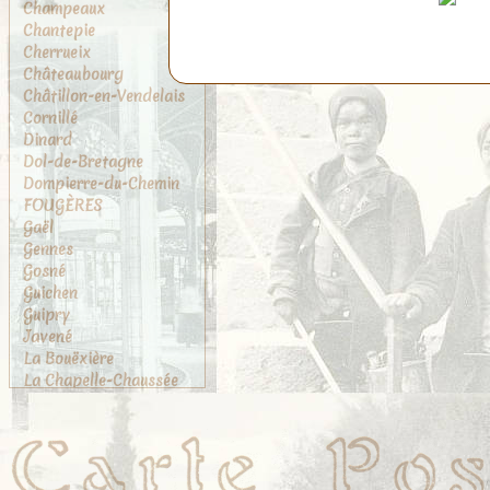
Champeaux
Chantepie
Cherrueix
Châteaubourg
Châtillon-en-Vendelais
Cornillé
Dinard
Dol-de-Bretagne
Dompierre-du-Chemin
FOUGÈRES
Gaël
Gennes
Gosné
Guichen
Guipry
Javené
La Bouëxière
La Chapelle-Chaussée
La Chapelle-des-
Fougeretz
La Gouesnière
La Rance