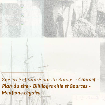
Site créé et animé par Jo Rahuel -
Contact
-
Plan du site
-
Bibliographie et Sources
-
Mentions Légales