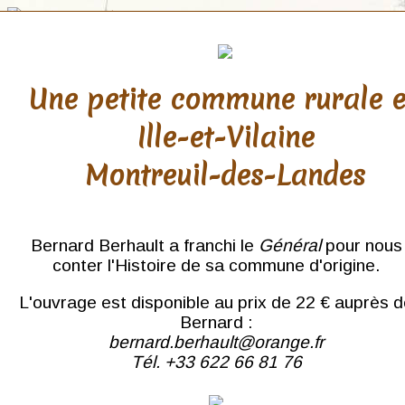
Une petite commune rurale 
Ille-et-Vilaine
Finistère
Montreuil-des-Landes
Bannalec
Brest
Camaret
Cast
Bernard Berhault a franchi le
Général
pour nous
Concarneau
conter l'Histoire de sa commune d'origine.
Confort
Coray
L'ouvrage est disponible au prix de 22 € auprès 
Crozon
Douarnenez
Bernard :
Fouesnant
bernard.berhault@orange.fr
Huelgoat
Tél. +33 622 66 81 76
Kerdevot
Kerlouan