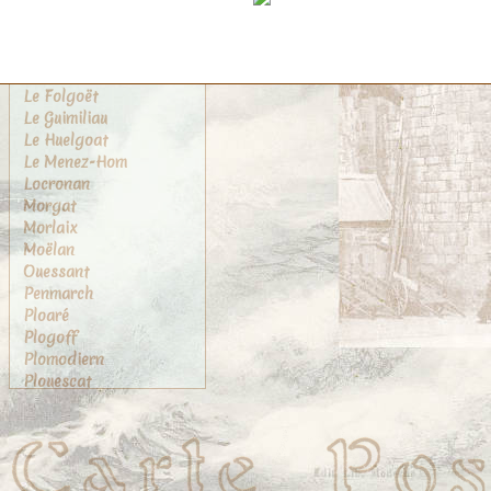
Kériolet
La Roche-Maurice
Landerneau
Landivisiau
Le Folgoët
Le Guimiliau
Le Huelgoat
Le Menez-Hom
Locronan
Morgat
Morlaix
Moëlan
Ouessant
Penmarch
Ploaré
Plogoff
Plomodiern
Plouescat
Plougasnou
Plougastel
Plougastel-Daoulas
Pont-Aven