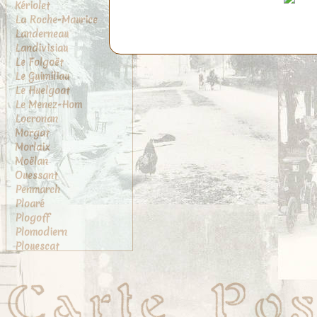
Kériolet
La Roche-Maurice
Landerneau
Landivisiau
Le Folgoët
Le Guimiliau
Le Huelgoat
Le Menez-Hom
Locronan
Morgat
Morlaix
Moëlan
Ouessant
Penmarch
Ploaré
Plogoff
Plomodiern
Plouescat
Plougasnou
Plougastel
Plougastel-Daoulas
Pont-Aven