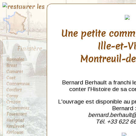
Une petite comm
Ille-et-V
Finistère
Montreuil-d
Bannalec
Brest
Camaret
Cast
Bernard Berhault a franchi l
Concarneau
conter l'Histoire de sa c
Confort
Coray
L'ouvrage est disponible au p
Crozon
Douarnenez
Bernard 
Fouesnant
bernard.berhault@
Huelgoat
Tél. +33 622 6
Kerdevot
Kerlouan