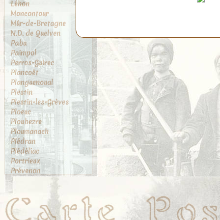
Léhon
Moncontour
Mûr-de-Bretagne
N.D. de Quelven
Pabu
Paimpol
Perros-Guirec
Plancoët
Planguenoual
Plestin
Plestin-les-Grèves
Ploeuc
Ploubezre
Ploumanach
Plédran
Plédéliac
Portrieux
Prévenon
Quintin
Saint-Brieuc
Saint-Cast
Saint-Efflam