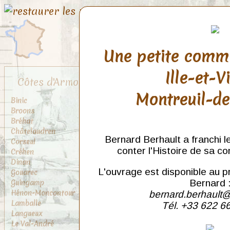
Une petite comm
Ille-et-V
Côtes d'Armor
Montreuil-d
Binic
Broons
Bréhat
Châtelaudren
Bernard Berhault a franchi l
Corseul
conter l'Histoire de sa c
Créhen
Dinan
L'ouvrage est disponible au p
Gouarec
Guingamp
Bernard 
Hénon-Moncontour
bernard.berhault@
Lamballe
Tél. +33 622 6
Langueux
Le Val-André