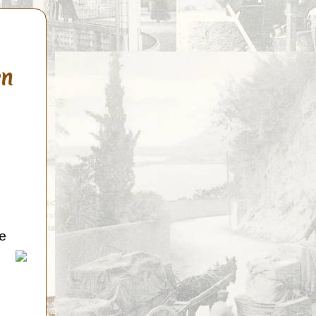
en
de