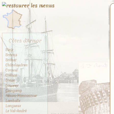
Côtes d'Armor
Binic
Broons
Bréhat
Châtelaudren
Corseul
Créhen
Dinan
Gouarec
Guingamp
Hénon-Moncontour
Lamballe
Langueux
Le Val-André